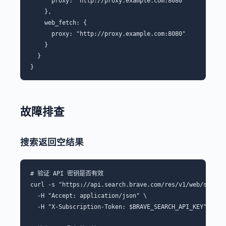
      proxy: "http://proxy.example.com:8080"

    },

    web_fetch: {

      proxy: "http://proxy.example.com:8080"

    }

  }

故障排查
搜索返回空结果
# 验证 API 密钥是否有效

curl -s "https://api.search.brave.com/res/v1/web/search?
  -H "Accept: application/json" \

  -H "X-Subscription-Token: $BRAVE_SEARCH_API_KEY"
