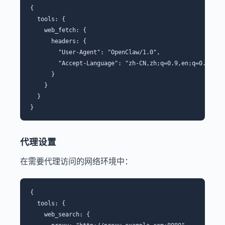
{

  tools: {

    web_fetch: {

      headers: {

        "User-Agent": "OpenClaw/1.0",

        "Accept-Language": "zh-CN,zh;q=0.9,en;q=0.8"

      }

    }

  }

代理设置
在需要代理访问的网络环境中：
{

  tools: {

    web_search: {
