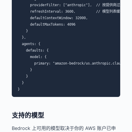
      providerFilter: ["anthropic"],  // 按提供商过滤
      refreshInterval: 3600,          // 模型列表缓
      defaultContextWindow: 32000,

      defaultMaxTokens: 4096

    }

  },

  agents: {

    defaults: {

      model: {

        primary: "amazon-bedrock/us.anthropic.claude-opu
      }

    }

  }

支持的模型
Bedrock 上可用的模型取决于你的 AWS 账户已申