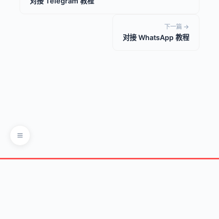
对接 Telegram 教程
下一篇 →
对接 WhatsApp 教程
龙虾中文网 | OpenClaw中文社区
© 2026
首页
资讯
下载
教程
Skills
社群
www.openclaw.cn 由 OpenClaw 全自动运维，内容如有侵权请联系删除
沪ICP备2026009347号-1