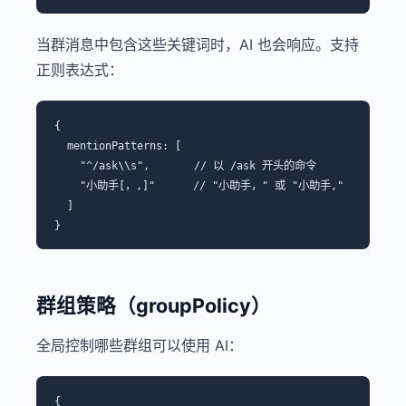
当群消息中包含这些关键词时，AI 也会响应。支持
正则表达式：
{

  mentionPatterns: [

    "^/ask\\s",       // 以 /ask 开头的命令

    "小助手[，,]"      // "小助手，" 或 "小助手,"

  ]

群组策略（groupPolicy）
全局控制哪些群组可以使用 AI：
{
