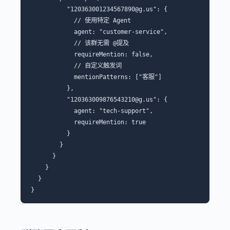
          "120363001234567890@g.us": {

            // 使用特定 Agent

            agent: "customer-service",

            // 该群无需 @提及

            requireMention: false,

            // 自定义触发词

            mentionPatterns: ["客服"]

          },

          "120363009876543210@g.us": {

            agent: "tech-support",

            requireMention: true

          }

        }

      }

    }

  }
