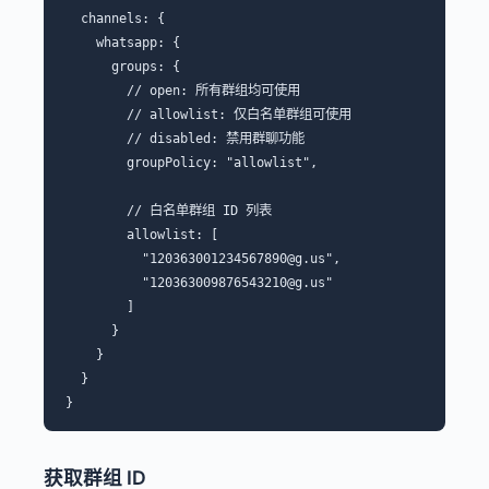
  channels: {

    whatsapp: {

      groups: {

        // open: 所有群组均可使用

        // allowlist: 仅白名单群组可使用

        // disabled: 禁用群聊功能

        groupPolicy: "allowlist",

        // 白名单群组 ID 列表

        allowlist: [

          "120363001234567890@g.us",

          "120363009876543210@g.us"

        ]

      }

    }

  }

获取群组 ID