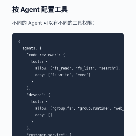
按 Agent 配置工具
不同的 Agent 可以有不同的工具权限：
{

  agents: {

    "code-reviewer": {

      tools: {

        allow: ["fs_read", "fs_list", "search"],

        deny: ["fs_write", "exec"]

      }

    },

    "devops": {

      tools: {

        allow: ["group:fs", "group:runtime", "web_fetch"
        deny: []

      }

    },

    "customer-service": {
