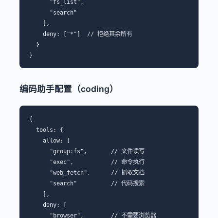
      "fs_list",

      "search"

    ],

    deny: ["*"]  // 拒绝其余所有

  }

编码助手配置（coding）
{

  tools: {

    allow: [

      "group:fs",       // 文件读写

      "exec",           // 命令执行

      "web_fetch",      // 抓取文档

      "search"          // 代码搜索

    ],

    deny: [

      "browser",        // 不需要浏览器
