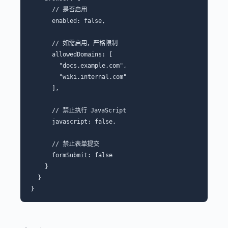
      // 是否启用

      enabled: false,

      // 如需启用，严格限制

      allowedDomains: [

        "docs.example.com",

        "wiki.internal.com"

      ],

      // 禁止执行 JavaScript

      javascript: false,

      // 禁止表单提交

      formSubmit: false

    }

  }
